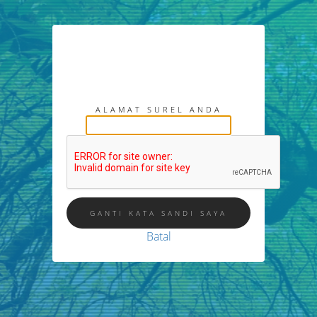
Jika Anda membutuhkan bantuan
untuk mengganti kata sandi, kami
akan kirimkan tautan untuk
menggantinya.
ALAMAT SUREL ANDA
Batal